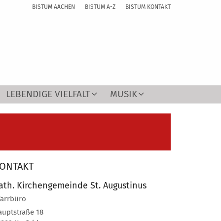
BISTUM AACHEN
BISTUM A-Z
BISTUM KONTAKT
LEBENDIGE VIELFALT
MUSIK
ONTAKT
ath. Kirchengemeinde St. Augustinus
farrbüro
auptstraße 18