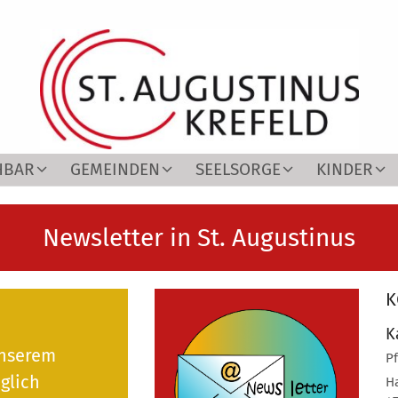
HBAR
GEMEINDEN
SEELSORGE
KINDER
Newsletter in St. Augustinus
K
K
unserem
P
glich
H