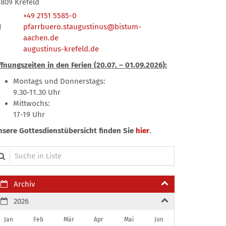
7809
Krefeld
+49 2151 5585-0
pfarrbuero.staugustinus@bistum-
aachen.de
augustinus-krefeld.de
fnungszeiten in den Ferien (20.07. – 01.09.2026):
Montags und Donnerstags:
9.30-11.30 Uhr
Mittwochs:
17-19 Uhr
nsere Gottesdienstübersicht finden Sie
hier
.
che in Liste
Archiv
2026
Jan
Feb
Mär
Apr
Mai
Jun