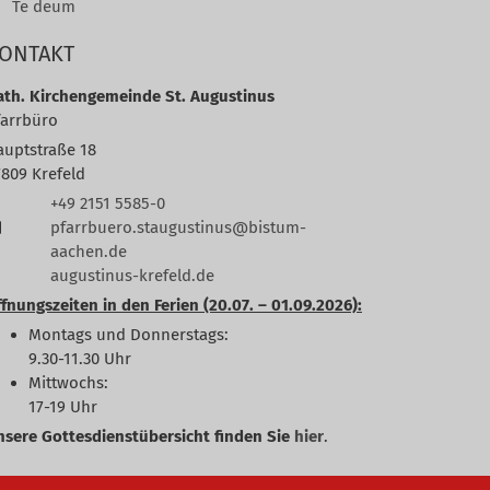
Te deum
ONTAKT
ath. Kirchengemeinde St. Augustinus
farrbüro
auptstraße 18
7809
Krefeld
+49 2151 5585-0
pfarrbuero.staugustinus@bistum-
aachen.de
augustinus-krefeld.de
fnungszeiten in den Ferien (20.07. – 01.09.2026):
Montags und Donnerstags:
9.30-11.30 Uhr
Mittwochs:
17-19 Uhr
nsere Gottesdienstübersicht finden Sie
hier
.