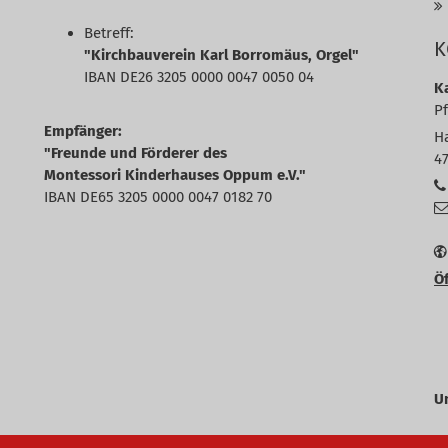
Betreff:
K
"Kirchbauverein Karl Borromäus, Orgel"
IBAN DE26 3205 0000 0047 0050 04
K
P
Empfänger:
H
"Freunde und Förderer des
4
Montessori Kinderhauses Oppum e.V."
IBAN DE65 3205 0000 0047 0182 70
Öf
U