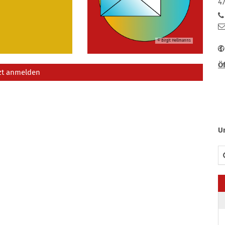
4
© Birgit Hellmanns
Öf
zt anmelden
U
Su