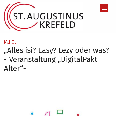
Zum Inhalt springen
:
M.I.O.
„Alles isi? Easy? Eezy oder was?
- Veranstaltung „DigitalPakt
Alter“-