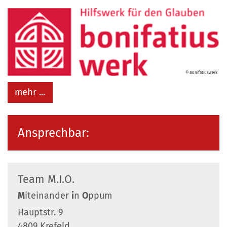
© Bonifatiuswerk
mehr ...
Ansprechbar:
Team
M.I.O.
M
iteinander
i
n
O
ppum
Hauptstr. 9
4809
Krefeld