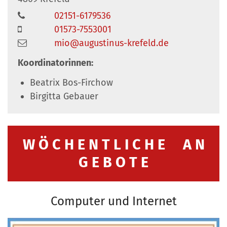
02151-6179536
01573-7553001
mio@augustinus-krefeld.de
Koordinatorinnen:
Beatrix Bos-Firchow
Birgitta Gebauer
W Ö C H E N T L I C H E A N
G E B O T E
Computer und Internet