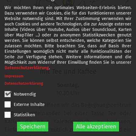
Wir möchten Ihnen ein optimales Webseiten-Erlebnis bieten.
Dazu verwenden wir Cookies, die für das Funktionieren unserer
Website notwendig sind. Mit Ihrer Zustimmung verwenden wir
auch Cookies und andere Technologien, die zur Anzeige externer
Inhalte (Videos über Youtube, Audios über Soundcloud, Karten
über MapTiler ...) oder zu anonymen Statistikzwecken genutzt
werden. Sie können selbst entscheiden, welche Kategorien Sie
zulassen möchten. Bitte beachten Sie, dass auf Basis Ihrer
Einstellungen womöglich nicht mehr alle Funktionalitäten der
Seite zur Verfügung stehen. Weitere Informationen und die
Möglichkeit zum Widerruf Ihrer Einwillung finden Sie in unserer
© Dietmar Giesen
Datenschutzerklärung
.
mit Tee und Kaffee
Impressum
Datenschutzerklärung
Sonntag,
10.30 Uhr
Notwendig
Jeden Sonntag öffnen wir das Begegnungszentrum
Externe Inhalte
MiO,
um miteinander bei einer Tasse Tee oder
Statistiken
Kaffee die neue Kalenderwoche zu beginnen.
Speichern
Alle akzeptieren
Einfach einmal gemütlich zusammensitzen und ein