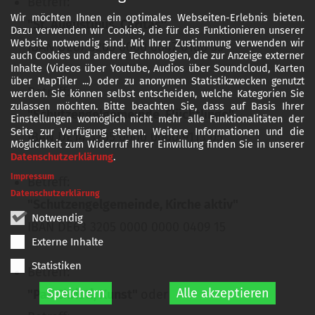
Betreff:
Wir möchten Ihnen ein optimales Webseiten-Erlebnis bieten.
"St. Augustinus, Caritas"
Dazu verwenden wir Cookies, die für das Funktionieren unserer
Website notwendig sind. Mit Ihrer Zustimmung verwenden wir
IBAN DE07 3205 0000 0047 0186 35
auch Cookies und andere Technologien, die zur Anzeige externer
Inhalte (Videos über Youtube, Audios über Soundcloud, Karten
über MapTiler ...) oder zu anonymen Statistikzwecken genutzt
Betreff:
werden. Sie können selbst entscheiden, welche Kategorien Sie
zulassen möchten. Bitte beachten Sie, dass auf Basis Ihrer
"Schutzengelgemeinde, Flüchtlinge"
Einstellungen womöglich nicht mehr alle Funktionalitäten der
Seite zur Verfügung stehen. Weitere Informationen und die
IBAN DE14 3205 0000 0000 9113 05
Möglichkeit zum Widerruf Ihrer Einwillung finden Sie in unserer
Datenschutzerklärung
.
Impressum
Betreff:
Datenschutzerklärung
"Schutzengelgemeinde, Kirche aktiv"
Notwendig
IBAN DE63 3205 0000 0000 0409 15
Externe Inhalte
Statistiken
Betreff:
Speichern
Alle akzeptieren
"Pax Christi, Kunst"
oder