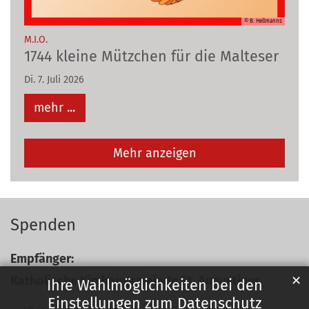
© B. Hellmanns
:
M.I.O.
1744 kleine Mützchen für die Malteser
Di. 7. Juli 2026
mehr ...
Mehr anzeigen
Spenden
Empfänger:
Katholische Kirchengemeinde St. Augustinus
✕
Ihre Wahlmöglichkeiten bei den
Einstellungen zum Datenschutz