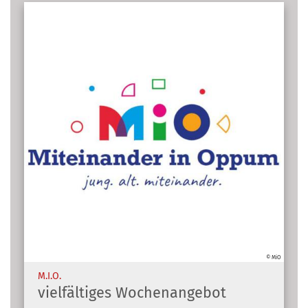
© MiO
:
M.I.O.
vielfältiges Wochenangebot