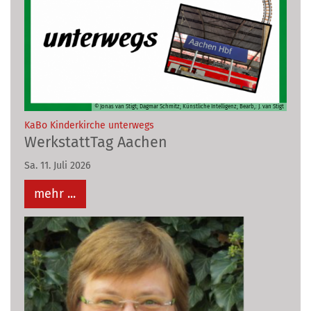
© Jonas van Stigt; Dagmar Schmitz; Künstliche Intelligenz; Bearb,: J. van Stigt
:
KaBo Kinderkirche unterwegs
WerkstattTag Aachen
Sa. 11. Juli 2026
mehr ...