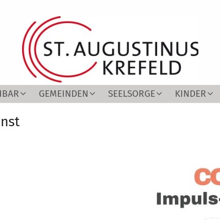
HBAR
GEMEINDEN
SEELSORGE
KINDER
nst