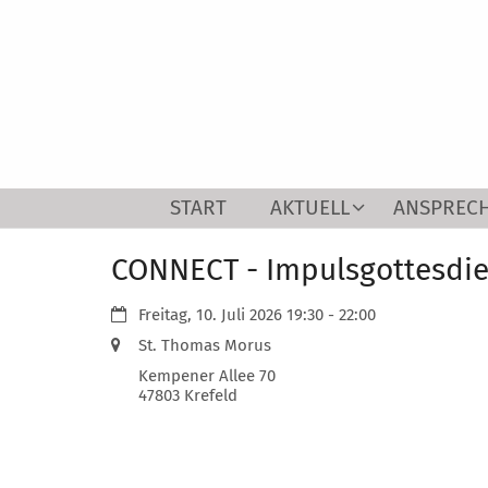
Zum Inhalt springen
START
AKTUELL
ANSPREC
CONNECT - Impulsgottesdie
Datum:
Freitag, 10. Juli 2026 19:30 - 22:00
Ort:
St. Thomas Morus
Kempener Allee 70
47803
Krefeld