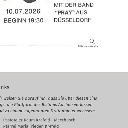
© Hermann Geueke
inks
r weisen Sie darauf hin, dass Sie über diesen Link
gfs. die Plattform des Bistums Aachen verlassen
nd zu einem sogenannten Drittanbieter wechseln.
Pastoraler Raum Krefeld - Meerbusch
Pfarrei Maria Frieden Krefeld