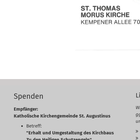
L
Spenden
Wi
Empfänger:
g
Katholische Kirchengemeinde St. Augustinus
u
Betreff:
"Erhalt und Umgestaltung des Kirchbaus
Zu den Heiligen Schutzengeln"