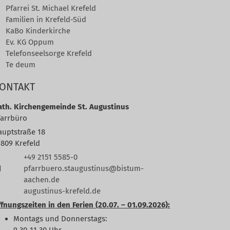
Pfarrei St. Michael Krefeld
Familien in Krefeld-Süd
KaBo Kinderkirche
Ev. KG Oppum
Telefonseelsorge Krefeld
Te deum
ONTAKT
ath. Kirchengemeinde St. Augustinus
farrbüro
auptstraße 18
7809
Krefeld
+49 2151 5585-0
pfarrbuero.staugustinus@bistum-
aachen.de
augustinus-krefeld.de
fnungszeiten in den Ferien (20.07. – 01.09.2026):
Montags und Donnerstags: