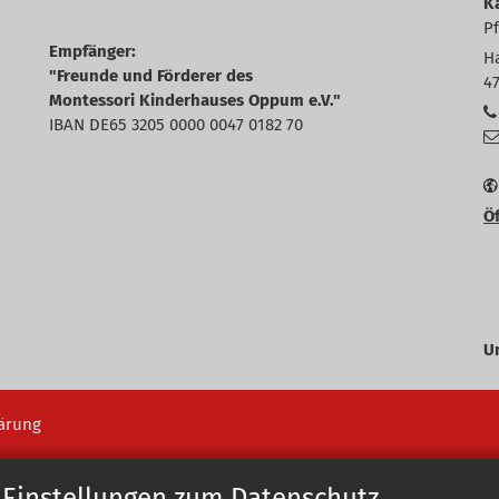
K
P
Empfänger:
H
"Freunde und Förderer des
4
Montessori Kinderhauses Oppum e.V."
IBAN DE65 3205 0000 0047 0182 70
Öf
U
ärung
 Einstellungen zum Datenschutz