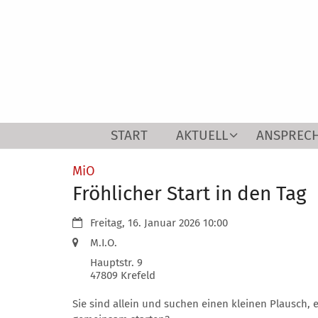
Zum Inhalt springen
START
AKTUELL
ANSPREC
:
MiO
Fröhlicher Start in den Tag
Datum:
Freitag, 16. Januar 2026 10:00
Ort:
M.I.O.
Hauptstr. 9
47809
Krefeld
Sie sind allein und suchen einen kleinen Plausch, 