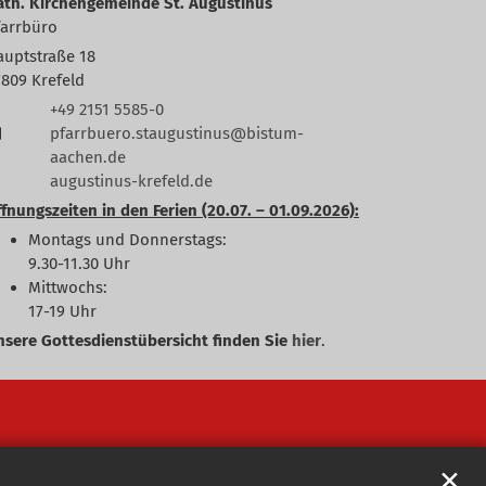
ath. Kirchengemeinde St. Augustinus
farrbüro
auptstraße 18
7809
Krefeld
+49 2151 5585-0
pfarrbuero.staugustinus@bistum-
aachen.de
augustinus-krefeld.de
fnungszeiten in den Ferien (20.07. – 01.09.2026):
Montags und Donnerstags:
9.30-11.30 Uhr
Mittwochs:
17-19 Uhr
nsere Gottesdienstübersicht finden Sie
hier
.
✕