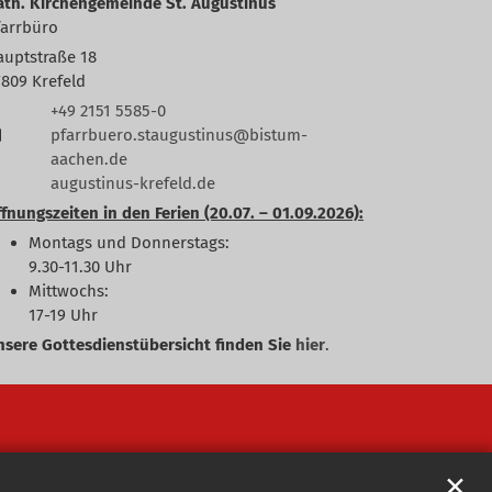
ath. Kirchengemeinde St. Augustinus
farrbüro
auptstraße 18
7809
Krefeld
+49 2151 5585-0
pfarrbuero.staugustinus@bistum-
aachen.de
augustinus-krefeld.de
fnungszeiten in den Ferien (20.07. – 01.09.2026):
Montags und Donnerstags:
9.30-11.30 Uhr
Mittwochs:
17-19 Uhr
nsere Gottesdienstübersicht finden Sie
hier
.
✕