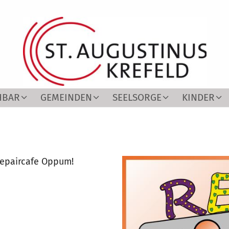
HBAR
GEMEINDEN
SEELSORGE
KINDER
Repaircafe Oppum!