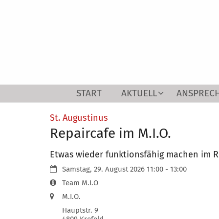
Zum Inhalt springen
START
AKTUELL
ANSPREC
:
St. Augustinus
Repaircafe im M.I.O.
Etwas wieder funktionsfähig machen im 
Datum:
Samstag, 29. August 2026 11:00 - 13:00
Art bzw. Nummer:
Team M.I.O
Ort:
M.I.O.
Hauptstr. 9
4809
Krefeld