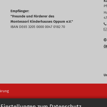
K
P
Empfänger:
H
"Freunde und Förderer des
4
Montessori Kinderhauses Oppum e.V."
IBAN DE65 3205 0000 0047 0182 70
Öf
U
ärung
 Einstellungen zum Datenschutz