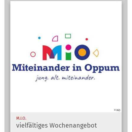
© MiO
:
M.I.O.
vielfältiges Wochenangebot