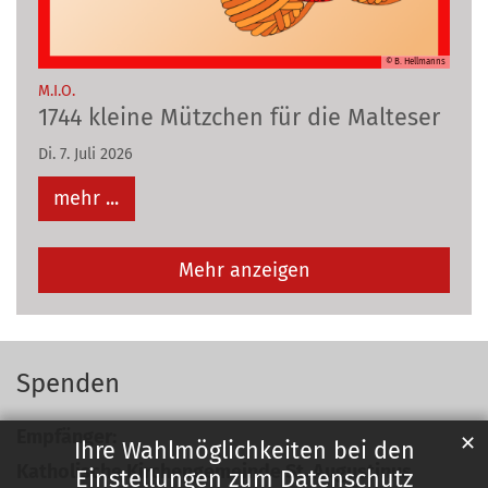
© B. Hellmanns
:
M.I.O.
1744 kleine Mützchen für die Malteser
Di. 7. Juli 2026
mehr ...
Mehr anzeigen
Spenden
Empfänger:
✕
Ihre Wahlmöglichkeiten bei den
Katholische Kirchengemeinde St. Augustinus
Einstellungen zum Datenschutz