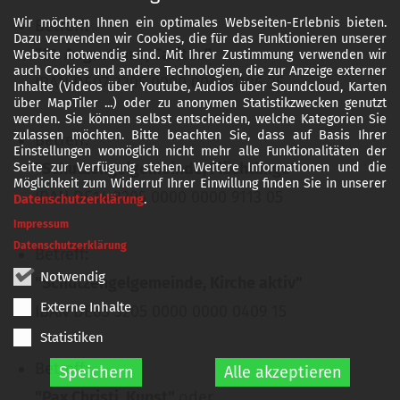
Wir möchten Ihnen ein optimales Webseiten-Erlebnis bieten.
Betreff:
Dazu verwenden wir Cookies, die für das Funktionieren unserer
"St. Augustinus, Caritas"
Website notwendig sind. Mit Ihrer Zustimmung verwenden wir
auch Cookies und andere Technologien, die zur Anzeige externer
IBAN DE07 3205 0000 0047 0186 35
Inhalte (Videos über Youtube, Audios über Soundcloud, Karten
über MapTiler ...) oder zu anonymen Statistikzwecken genutzt
werden. Sie können selbst entscheiden, welche Kategorien Sie
zulassen möchten. Bitte beachten Sie, dass auf Basis Ihrer
Betreff:
Einstellungen womöglich nicht mehr alle Funktionalitäten der
"Schutzengelgemeinde, Flüchtlinge"
Seite zur Verfügung stehen. Weitere Informationen und die
Möglichkeit zum Widerruf Ihrer Einwillung finden Sie in unserer
IBAN DE14 3205 0000 0000 9113 05
Datenschutzerklärung
.
Impressum
Datenschutzerklärung
Betreff:
Notwendig
"Schutzengelgemeinde, Kirche aktiv"
Externe Inhalte
IBAN DE63 3205 0000 0000 0409 15
Statistiken
Betreff:
Speichern
Alle akzeptieren
"Pax Christi, Kunst"
oder