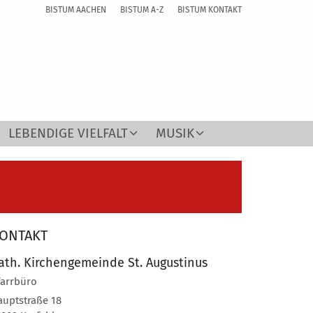
BISTUM AACHEN
BISTUM A-Z
BISTUM KONTAKT
LEBENDIGE VIELFALT
MUSIK
ONTAKT
ath. Kirchengemeinde St. Augustinus
farrbüro
auptstraße 18