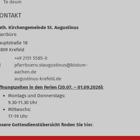
Te deum
ONTAKT
ath. Kirchengemeinde St. Augustinus
farrbüro
auptstraße 18
7809
Krefeld
+49 2151 5585-0
pfarrbuero.staugustinus@bistum-
aachen.de
augustinus-krefeld.de
fnungszeiten in den Ferien (20.07. – 01.09.2026):
Montags und Donnerstags:
9.30-11.30 Uhr
Mittwochs:
17-19 Uhr
nsere Gottesdienstübersicht finden Sie
hier
.