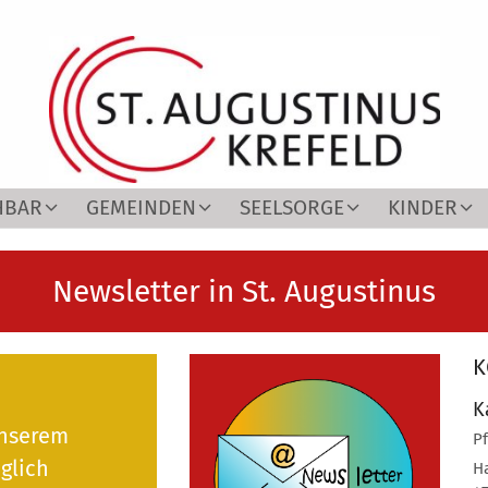
HBAR
GEMEINDEN
SEELSORGE
KINDER
Newsletter in St. Augustinus
K
K
unserem
P
glich
H