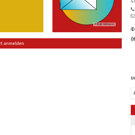
4
© Birgit Hellmanns
Öf
zt anmelden
U
Su