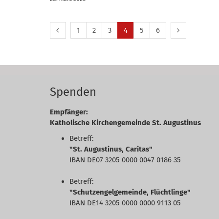
Vorherige Seite
Erste Seite
Nächste Seit
1
2
3
4
5
6
Spenden
Empfänger:
Katholische Kirchengemeinde St. Augustinus
Betreff:
"St. Augustinus, Caritas"
IBAN DE07 3205 0000 0047 0186 35
Betreff:
"Schutzengelgemeinde, Flüchtlinge"
IBAN DE14 3205 0000 0000 9113 05