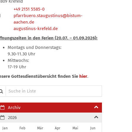
7809
Krefeld
+49 2151 5585-0
pfarrbuero.staugustinus@bistum-
aachen.de
augustinus-krefeld.de
fnungszeiten in den Ferien (20.07. – 01.09.2026):
Montags und Donnerstags:
9.30-11.30 Uhr
Mittwochs:
17-19 Uhr
nsere Gottesdienstübersicht finden Sie
hier
.
che in Liste
Archiv
2026
Jan
Feb
Mär
Apr
Mai
Jun