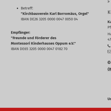
Betreff:
K
"Kirchbauverein Karl Borromäus, Orgel"
IBAN DE26 3205 0000 0047 0050 04
K
P
Empfänger:
H
"Freunde und Förderer des
4
Montessori Kinderhauses Oppum e.V."
IBAN DE65 3205 0000 0047 0182 70
Öf
U